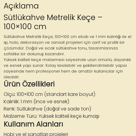
Açıklama
Sütlükahve Metrelik Keçe –
100×100 cm
Sütlükahve Metrelik Keçe
, 100×100 cm ebatı ve 1 mm kalınlığı ile el
işi, hobi, dekorasyon ve zanaat projeleri için zarif ve pratik bir
çözümdür. Doğal ve sıcak sütlükahve tonu, tasarımlarınıza
sofistike bir dokunuş kazandırır.
Yüksek kaliteli keçe malzemesi sayesinde uzun ömürlü, dayanıklı
ve esnek yapı sunar. Kolay kesilebilir ve şekillendirilebilir yapısı
sayesinde hem profesyonel hem de amatör kullanıcılar için
idealdir.
Ürün Özellikleri
Ölçü:
100×100 cm (standart kare boyut)
Kalınlık:
1 mm (ince ve esnek)
Renk:
Sütlükahve (doğal ve sade ton)
Malzeme Türü:
Yüksek kaliteli keçe kumaşı
Kullanım Alanları
Hobi ve el sanatları projeleri