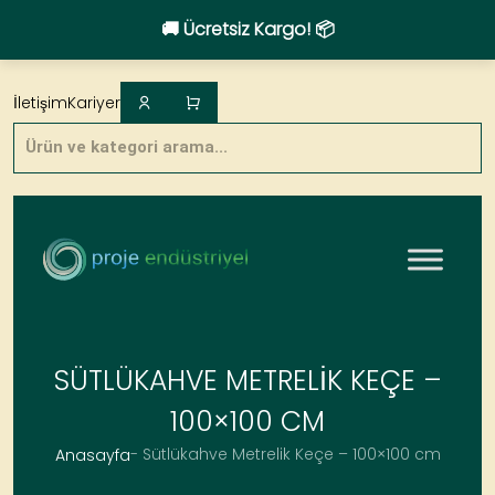
🚚 Ücretsiz Kargo! 📦
Skip
to
İletişim
Kariyer
content
Products
search
SÜTLÜKAHVE METRELIK KEÇE –
100×100 CM
- Sütlükahve Metrelik Keçe – 100×100 cm
Anasayfa