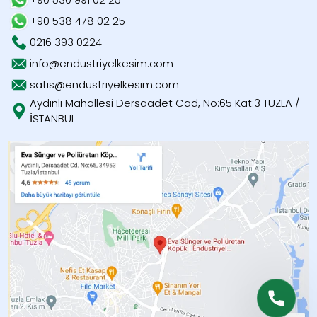
+90 538 478 02 25
0216 393 0224
info@endustriyelkesim.com
satis@endustriyelkesim.com
Aydınlı Mahallesi Dersaadet Cad, No:65 Kat:3 TUZLA /
İSTANBUL