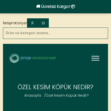
🚚 Ücretsiz Kargo! 📦
Skip
to
İletişim
Kariyer
content
Products
search
ÖZEL KESIM KÖPÜK NEDIR?
Anasayfa
/
Özel Kesim Köpük Nedir?