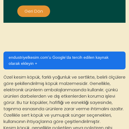
Geri Dön
endustriyelkesim.com'u Google'da tercih edilen kaynak
olarak ekleyin +
Özel kesim köpük, farklı yoğunluk ve sertlikte, belirli ölçülere
göre şekillendirilmiş köpük malzemesidir. Genellikle,
elektronik ürünlerin ambalajlanmasında kullanılır; çünkü
ürünleri darbelerden ve dış etkenlerden koruma işlevi
görür. Bu tür köpükler, hafifliği ve esnekliği sayesinde,
taşınma esnasında ürünlere zarar verme ihtimalini azaltır.
Özellikle sert köpük ve yumuşak sünger seçenekleri,
kullanıcının ihtiyaçlarına göre çeşitlendirilmiştir.
Kesim köpük, genellikle polietilen veya polistiren gibi