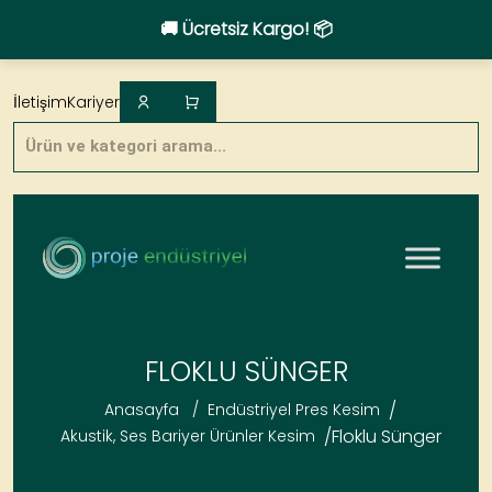
🚚 Ücretsiz Kargo! 📦
Skip
to
İletişim
Kariyer
content
Products
search
FLOKLU SÜNGER
/
Anasayfa
/
Endüstriyel Pres Kesim
/
Floklu Sünger
Akustik, Ses Bariyer Ürünler Kesim