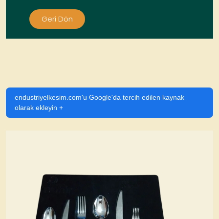
Geri Dön
endustriyelkesim.com'u Google'da tercih edilen kaynak
olarak ekleyin +