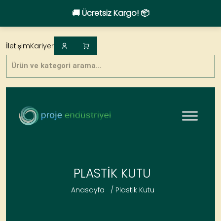
🚚 Ücretsiz Kargo! 📦
Skip
to
İletişim
Kariyer
content
Products
search
PLASTIK KUTU
Anasayfa
/
Plastik Kutu