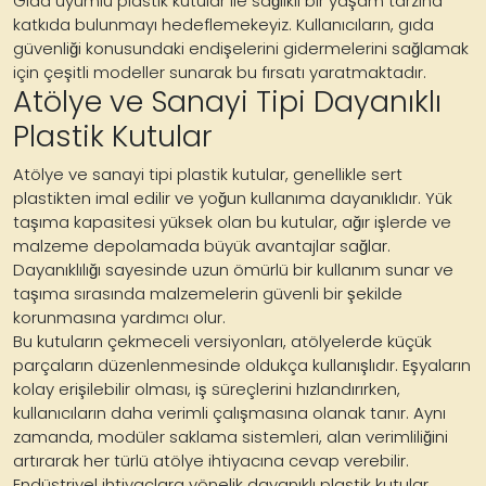
Gıda uyumlu plastik kutular ile sağlıklı bir yaşam tarzına
katkıda bulunmayı hedeflemekeyiz. Kullanıcıların, gıda
güvenliği konusundaki endişelerini gidermelerini sağlamak
için çeşitli modeller sunarak bu fırsatı yaratmaktadır.
Atölye ve Sanayi Tipi Dayanıklı
Plastik Kutular
Atölye ve sanayi tipi plastik kutular, genellikle sert
plastikten imal edilir ve yoğun kullanıma dayanıklıdır. Yük
taşıma kapasitesi yüksek olan bu kutular, ağır işlerde ve
malzeme depolamada büyük avantajlar sağlar.
Dayanıklılığı sayesinde uzun ömürlü bir kullanım sunar ve
taşıma sırasında malzemelerin güvenli bir şekilde
korunmasına yardımcı olur.
Bu kutuların çekmeceli versiyonları, atölyelerde küçük
parçaların düzenlenmesinde oldukça kullanışlıdır. Eşyaların
kolay erişilebilir olması, iş süreçlerini hızlandırırken,
kullanıcıların daha verimli çalışmasına olanak tanır. Aynı
zamanda, modüler saklama sistemleri, alan verimliliğini
artırarak her türlü atölye ihtiyacına cevap verebilir.
Endüstriyel ihtiyaçlara yönelik dayanıklı plastik kutular