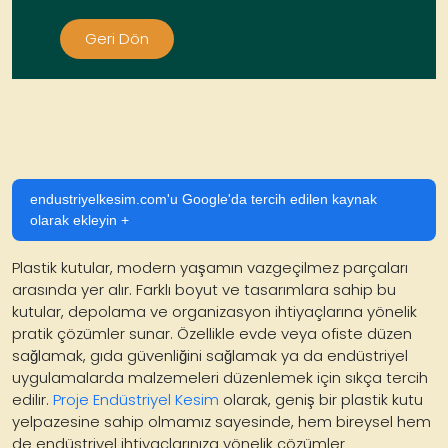
Geri Dön
endustriyelkesim.com'u Google'da tercih edilen kaynak
olarak ekleyin +
Plastik kutular, modern yaşamın vazgeçilmez parçaları
arasında yer alır. Farklı boyut ve tasarımlara sahip bu
kutular, depolama ve organizasyon ihtiyaçlarına yönelik
pratik çözümler sunar. Özellikle evde veya ofiste düzen
sağlamak, gıda güvenliğini sağlamak ya da endüstriyel
uygulamalarda malzemeleri düzenlemek için sıkça tercih
edilir.
Proje Endüstriyel Kesim
olarak, geniş bir plastik kutu
yelpazesine sahip olmamız sayesinde, hem bireysel hem
de endüstriyel ihtiyaçlarınıza yönelik çözümler