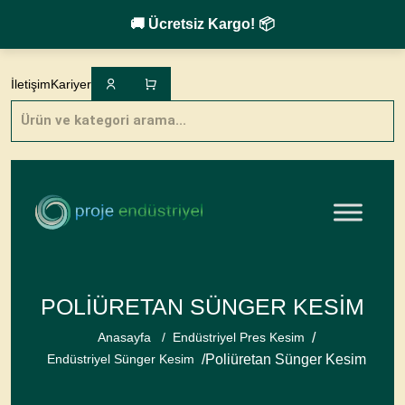
🚚 Ücretsiz Kargo! 📦
Skip
to
İletişim
Kariyer
content
Products
search
POLIÜRETAN SÜNGER KESIM
/
Anasayfa
/
Endüstriyel Pres Kesim
/
Poliüretan Sünger Kesim
Endüstriyel Sünger Kesim