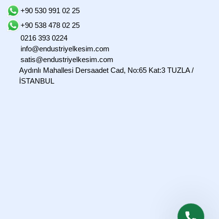
+90 530 991 02 25
+90 538 478 02 25
0216 393 0224
info@endustriyelkesim.com
satis@endustriyelkesim.com
Aydınlı Mahallesi Dersaadet Cad, No:65 Kat:3 TUZLA /
İSTANBUL