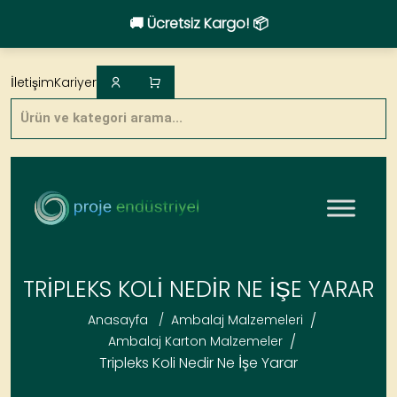
🚚 Ücretsiz Kargo! 📦
Skip
to
İletişim
Kariyer
content
Products
search
TRIPLEKS KOLI NEDIR NE İŞE YARAR
/
Anasayfa
/
Ambalaj Malzemeleri
/
Ambalaj Karton Malzemeler
Tripleks Koli Nedir Ne İşe Yarar