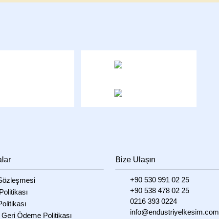
alar
Bize Ulaşın
+90 530 991 02 25
özleşmesi
+90 538 478 02 25
 Politikası
0216 393 0224
olitikası
info@endustriyelkesim.com
 Geri Ödeme Politikası