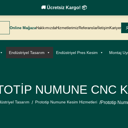
🚚 Ücretsiz Kargo! 📦
Online Mağaza
Hakkımızda
Hizmetlerimiz
Referanslar
İletişim
Kariyer
Endüstriyel Tasarım
Endüstriyel Pres Kesim
Montaj Uy
TOTIP NUMUNE CNC K
üstriyel Tasarım
Prototip Numune Kesim Hizmetleri
/
/
Prototip Nu