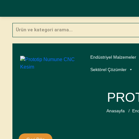
Skip
Products
to
search
content
Endüstriyel Malzemeler
Sektörel Çözümler
PRO
Anasayfa
/
End