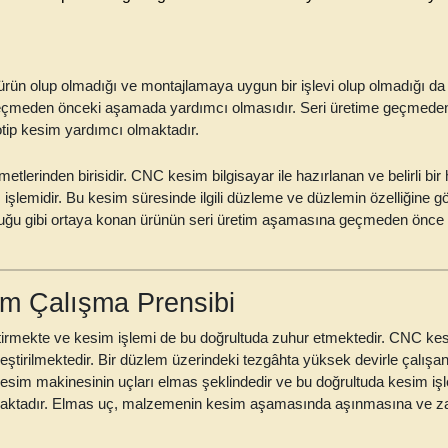
ürün olup olmadığı ve montajlamaya uygun bir işlevi olup olmadığı da p
 geçmeden önceki aşamada yardımcı olmasıdır. Seri üretime geçmeden
tip kesim yardımcı olmaktadır.
etlerinden birisidir. CNC kesim bilgisayar ile hazırlanan ve belirli 
 işlemidir. Bu kesim süresinde ilgili düzleme ve düzlemin özelliğine
uğu gibi ortaya konan ürünün seri üretim aşamasına geçmeden önce bi
m Çalışma Prensibi
rmekte ve kesim işlemi de bu doğrultuda zuhur etmektedir. CNC kesim
tirilmektedir. Bir düzlem üzerindeki tezgâhta yüksek devirle çalış
C kesim makinesinin uçları elmas şeklindedir ve bu doğrultuda kesim i
nmaktadır. Elmas uç, malzemenin kesim aşamasında aşınmasına ve za