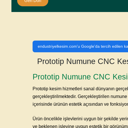
Geri Dön
endustriyelkesim.com'u Google'da tercih edilen ka
Prototip Numune CNC Ke
Prototip Numune CNC Kes
Prototip kesim hizmetleri sanal dünyanın
gerçek
gerçekleştirilmektedir. Gerçekleştirilen numun
içerisinde ürünün estetik açısından ve fonksiyo
Ürün öncelikle işlevlerini uygun bir şekilde yer
ve beklenen işlevine uygun estetik bir görünü