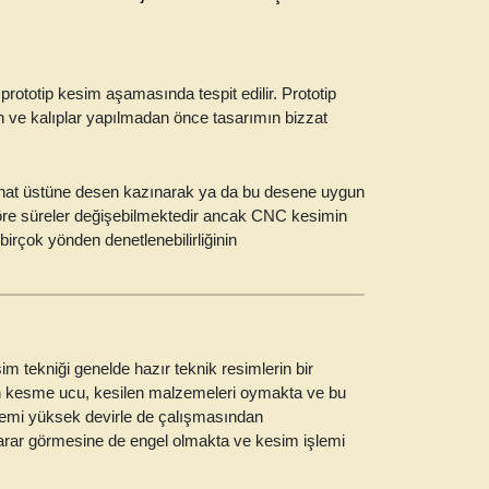
rototip kesim aşamasında tespit edilir. Prototip
 ve kalıplar yapılmadan önce tasarımın bizzat
bir hat üstüne desen kazınarak ya da bu desene uygun
 göre süreler değişebilmektedir ancak CNC kesimin
rçok yönden denetlenebilirliğinin
 tekniği genelde hazır teknik resimlerin bir
an kesme ucu, kesilen malzemeleri oymakta ve bu
şlemi yüksek devirle de çalışmasından
rar görmesine de engel olmakta ve kesim işlemi