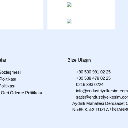
alar
Bize Ulaşın
+90 530 991 02 25
özleşmesi
+90 538 478 02 25
 Politikası
0216 393 0224
olitikası
info@endustriyelkesim.com
 Geri Ödeme Politikası
satis@endustriyelkesim.c
Aydınlı Mahallesi Dersaadet 
No:65 Kat:3 TUZLA / İSTAN