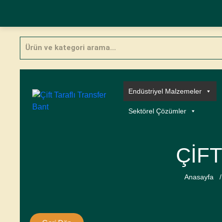
Skip
Products
to
search
content
Endüstriyel Malzemeler
Sektörel Çözümler
ÇIF
Anasayfa
/