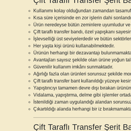
Çift Taraflı Transfer Şerit 
Kullanımı kolay olduğundan zamandan tasarruf
Kısa süre içerisinde en zor işlerin dahi sonlandır
Ürün neredeyse bütün zeminlere uyumludur ve 
Çift taraflı transfer bandı
, özel yapışkanı sayesi
İşlevselliği üst seviyelerdedir ve bütün sektörle
Her yaşta kişi ürünü kullanabilmektedir.
Ürünün herhangi bir dezavantajı bulunmamakta
Avantajları sayısız şekilde olan ürüne yoğun tal
Güvenilir kullanım imkânı sunmaktadır.
Ağırlığı fazla olan ürünleri sorunsuz şekilde 
Çift taraflı transfer bant
kullanıldığı yüzeye kes
Yapıştırıcıyı tamamen devre dışı bırakan ürünün 
Vidalama, yapıştırma, delme gibi işlemler orta
İstenildiği zaman uygulandığı alandan sorunsuz 
Çıkartıldığı alanda herhangi bir iz bırakmamakta
Çift Taraflı Transfer Şerit 