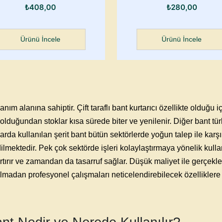
₺
408,00
₺
280,00
Ürünü İncele
Ürünü İncele
lanım alanına sahiptir.
Çift taraflı bant
kurtarıcı özellikte olduğu i
 olduğundan stoklar kısa sürede biter ve yenilenir. Diğer bant türl
arda kullanılan
şerit bant
bütün sektörlerde yoğun talep ile karşı 
dilmektedir. Pek çok sektörde işleri kolaylaştırmaya yönelik kull
zı artırır ve zamandan da tasarruf sağlar. Düşük maliyet ile gerçe
lmadan profesyonel çalışmaları neticelendirebilecek özelliklere 