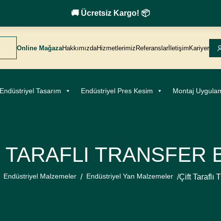
🚚 Ücretsiz Kargo! 📦
Online Mağaza
Hakkımızda
Hizmetlerimiz
Referanslar
İletişim
Kariyer
Endüstriyel Tasarım
Endüstriyel Pres Kesim
Montaj Uygulam
T TARAFLI TRANSFER 
Endüstriyel Malzemeler
Endüstriyel Yan Malzemeler
/
/
Çift Taraflı 