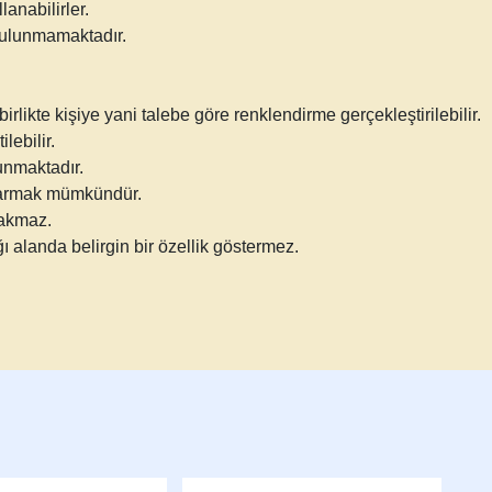
lanabilirler.
bulunmamaktadır.
likte kişiye yani talebe göre renklendirme gerçekleştirilebilir.
lebilir.
unmaktadır.
karmak mümkündür.
rakmaz.
ğı alanda belirgin bir özellik göstermez.