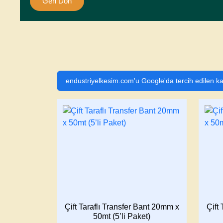
Geri Dön
endustriyelkesim.com'u Google'da tercih edilen ka
Çift Taraflı Transfer Bant 20mm x
Çift
50mt (5’li Paket)