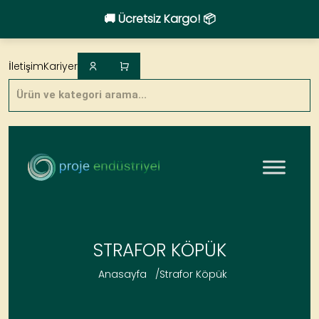
🚚 Ücretsiz Kargo! 📦
Skip
to
İletişim
Kariyer
content
Products
search
STRAFOR KÖPÜK
Anasayfa
/
Strafor Köpük