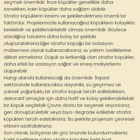
seçmek önemlidir. İnce köpükler genellikle daha
esnekken, kalın köpükler daha sağlam olabilir.
Strafor köpüklerin kesimi ve şekillendirilmesi önemli bir
faktördür. Projelerinizde kullanacağınız köpüklerin kolaylıkla
kesilebilir ve şekillendirilebilir olması önemlidir. Böylece
istediğiniz tasarımı daha kolay bir şekilde
oluşturabilirsiniz.Eğer strafor köpüğü bir izolasyon
malzemesi olarak kullanacaksanız, ısı yalıtım özelliklerine
dikkat etmelisiniz. Düşük ısı iletkenliği olan strafor köpükler,
daha etkili bir izolasyon sağlar ve enerji maliyetlerini
düşürebilir.
Hangi alanda kullanılacağı da önemlidir. İnşaat
sektöründe kullanılacaksa dayanıklı, su geçirmez ve
yüksek yoğunluklu bir strafor köpük tercih edilebilirken,
dekoratif amaçlar için daha hafif ve kolay şekillendirilebilir
bir köpük seçilebilir.Çevre dostu bir seçenek arıyorsanız,
geri dönüştürülebilir veya biyo-degrade edilebilir strafor
köpükleri tercih edebilirsiniz. Bu şekilde projenizin çevresel
etkisini azaltabilirsiniz.
Son olarak, bütçenizi de göz önünde bulundurmalısınız.
Farklı özelliklere sahip strafor köpükler farklı fiyat