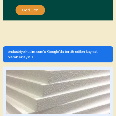
Geri Dön
endustriyelkesim.com'u Google'da tercih edilen kaynak
olarak ekleyin +