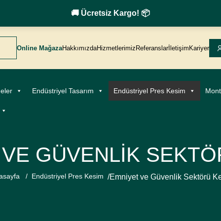
🚚 Ücretsiz Kargo! 📦
Online Mağaza
Hakkımızda
Hizmetlerimiz
Referanslar
İletişim
Kariyer
eler
Endüstriyel Tasarım
Endüstriyel Pres Kesim
Mont
 VE GÜVENLIK SEKTÖ
asayfa
/
Endüstriyel Pres Kesim
/
Emniyet ve Güvenlik Sektörü K