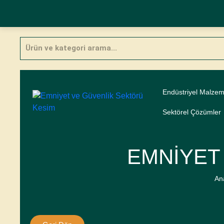
Skip
Products
to
search
content
Endüstriyel Malzem
Sektörel Çözümler
EMNIYET
An