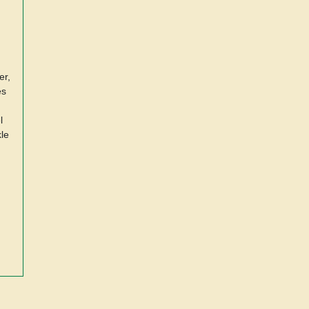
er,
es
l
kle