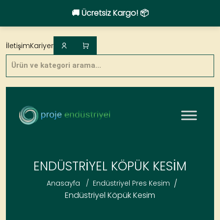
🚚 Ücretsiz Kargo! 📦
Skip
to
İletişim
Kariyer
content
Products
search
ENDÜSTRIYEL KÖPÜK KESIM
/
Anasayfa
/
Endüstriyel Pres Kesim
Endüstriyel Köpük Kesim