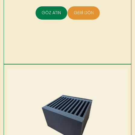
GÖZ ATIN
GERİ DÖN