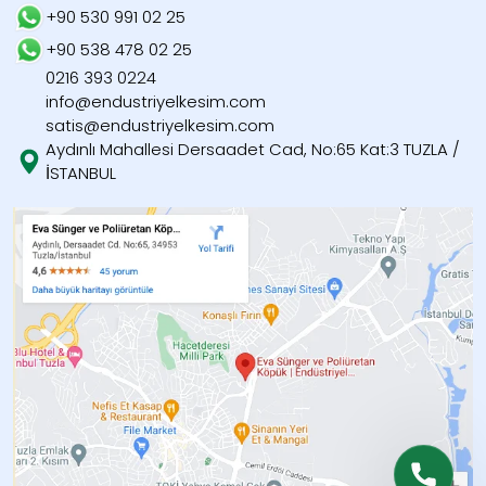
+90 530 991 02 25
+90 538 478 02 25
0216 393 0224
info@endustriyelkesim.com
satis@endustriyelkesim.com
Aydınlı Mahallesi Dersaadet Cad, No:65 Kat:3 TUZLA /
İSTANBUL