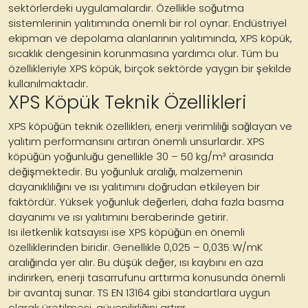
sektörlerdeki uygulamalardır. Özellikle soğutma
sistemlerinin yalıtımında önemli bir rol oynar. Endüstriyel
ekipman ve depolama alanlarının yalıtımında, XPS köpük,
sıcaklık dengesinin korunmasına yardımcı olur. Tüm bu
özellikleriyle XPS köpük, birçok sektörde yaygın bir şekilde
kullanılmaktadır.
XPS Köpük Teknik Özellikleri
XPS köpüğün teknik özellikleri, enerji verimliliği sağlayan ve
yalıtım performansını artıran önemli unsurlardır. XPS
köpüğün yoğunluğu genellikle 30 – 50 kg/m³ arasında
değişmektedir. Bu yoğunluk aralığı, malzemenin
dayanıklılığını ve ısı yalıtımını doğrudan etkileyen bir
faktördür. Yüksek yoğunluk değerleri, daha fazla basma
dayanımı ve ısı yalıtımını beraberinde getirir.
Isı iletkenlik katsayısı ise XPS köpüğün en önemli
özelliklerinden biridir. Genellikle 0,025 – 0,035 W/mK
aralığında yer alır. Bu düşük değer, ısı kaybını en aza
indirirken, enerji tasarrufunu arttırma konusunda önemli
bir avantaj sunar. TS EN 13164 gibi standartlara uygun
olarak üretilmesi, güvenilirliğini artırır.