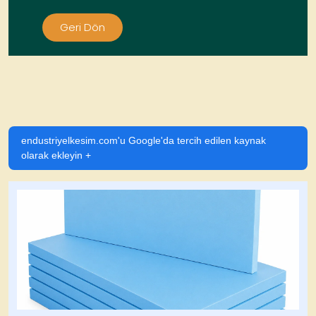
Geri Dön
endustriyelkesim.com'u Google'da tercih edilen kaynak
olarak ekleyin +