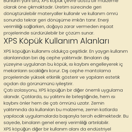
Bunların yanı sıra, XPS köpük çevre dostu bir malzeme
olarak öne çıkmaktadır. Üretim sürecinde geri
dönüştürülebilir materyaller kullanılır ve kullanım ömrü
sonunda tekrar geri dönüşüme imkân tanır. Enerji
verimliliği sağlarken, doğaya zarar vermeden inşaat
projelerinde sürdürülebilir bir çözüm sunar.
XPS Köpük Kullanım Alanları
XPS köpüğün kullanımı oldukça çeşitlidir. En yaygın kullanım
alanlarından biri dış cephe yalıtımıdır. Binaların dış
yüzeyine uygulanan bu köpük, ısı kaybını engelleyerek iç
mekanların sıcaklığını korur. Dış cephe mantolama
projelerinde yüksek etkinlik gösterir ve yapıların estetik
açıdan da görünümünü iyileştirir.
Çatı izolasyonu, XPS köpüğün bir diğer önemli uygulama
alanıdır. Çatılarda, su yalıtımı ile birleştiğinde, hem ısı
kaybını önler hem de çatı ömrünü uzatır. Zemin
yalıtımında da kullanılan bu malzeme, zemin katlarda
yapılacak uygulamalarda başarıyla tercih edilmektedir. Bu
sayede, binaların genel enerji verimliliği artırılabilir.
XPS köpüğün diğer bir kullanım alanı da endüstriyel