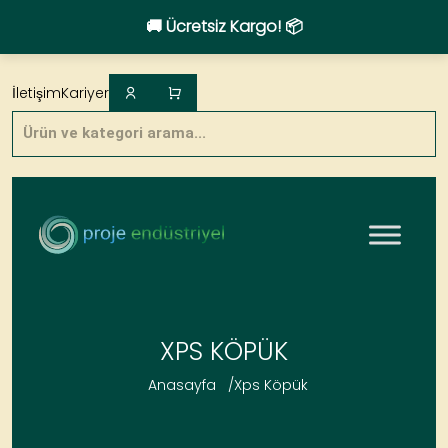
🚚 Ücretsiz Kargo! 📦
Skip
to
İletişim
Kariyer
content
Products
search
XPS KÖPÜK
Anasayfa
/
Xps Köpük