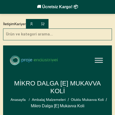
🚚 Ücretsiz Kargo! 📦
Skip
to
İletişim
Kariyer
content
Products
search
MIKRO DALGA [E] MUKAVVA
KOLI
/
/
Anasayfa
/
Ambalaj Malzemeleri
Oluklu Mukavva Koli
Mikro Dalga [E] Mukavva Koli