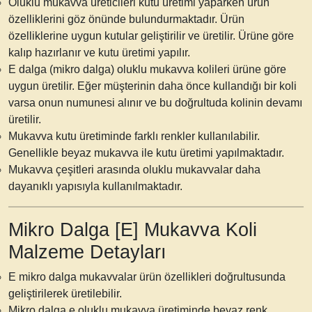
Oluklu mukavva üreticileri
kutu üretimi yaparken ürün
özelliklerini göz önünde bulundurmaktadır. Ürün
özelliklerine uygun kutular geliştirilir ve üretilir. Ürüne göre
kalıp hazırlanır ve kutu üretimi yapılır.
E dalga (mikro dalga) oluklu mukavva kolileri ürüne göre
uygun üretilir. Eğer müşterinin daha önce kullandığı bir koli
varsa onun numunesi alınır ve bu doğrultuda kolinin devamı
üretilir.
Mukavva kutu
üretiminde farklı renkler kullanılabilir.
Genellikle
beyaz mukavva
ile kutu üretimi yapılmaktadır.
Mukavva çeşitleri
arasında oluklu mukavvalar daha
dayanıklı yapısıyla kullanılmaktadır.
Mikro Dalga [E] Mukavva Koli
Malzeme Detayları
E mikro dalga
mukavvalar ürün özellikleri doğrultusunda
geliştirilerek üretilebilir.
Mikro dalga e oluklu mukavva
üretiminde beyaz renk