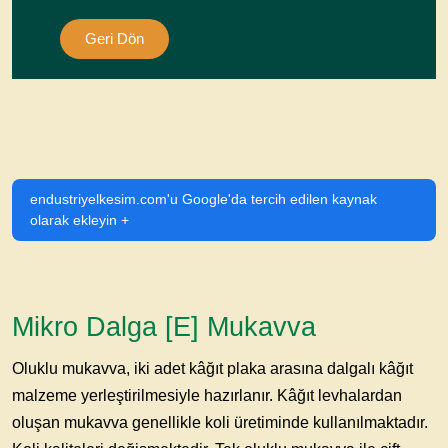
Geri Dön
endustriyelkesim.com'u Google'da tercih edilen kaynak
olarak ekleyin +
Mikro Dalga [E] Mukavva
Oluklu mukavva
, iki adet kâğıt plaka arasına dalgalı kâğıt
malzeme yerleştirilmesiyle hazırlanır. Kâğıt levhalardan
oluşan mukavva genellikle koli üretiminde kullanılmaktadır.