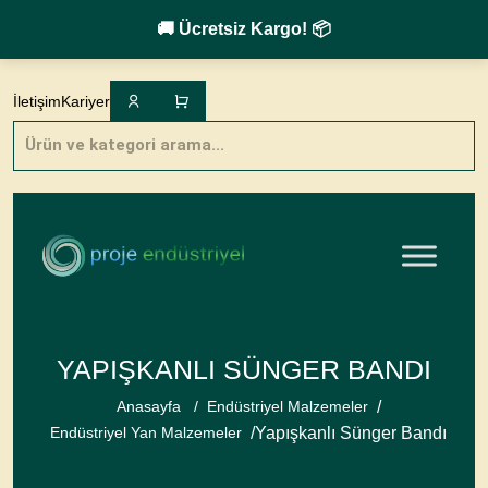
🚚 Ücretsiz Kargo! 📦
Skip
to
İletişim
Kariyer
content
Products
search
YAPIŞKANLI SÜNGER BANDI
/
Anasayfa
/
Endüstriyel Malzemeler
/
Yapışkanlı Sünger Bandı
Endüstriyel Yan Malzemeler