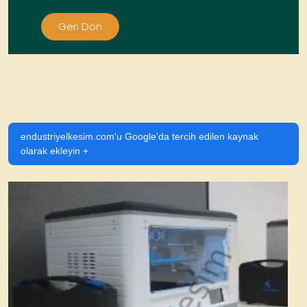
Geri Dön
endustriyelkesim.com'u Google'da tercih edilen kaynak
olarak ekleyin +