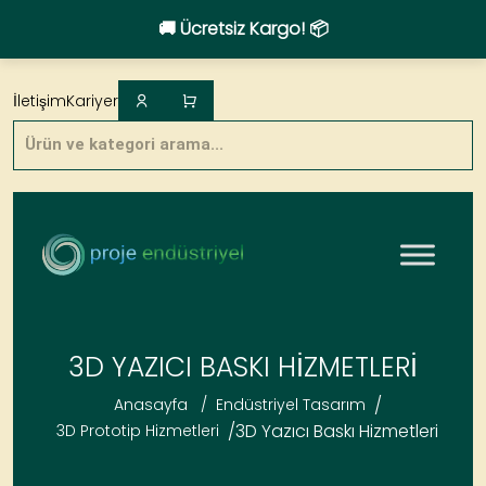
🚚 Ücretsiz Kargo! 📦
Skip
to
İletişim
Kariyer
content
Products
search
3D YAZICI BASKI HIZMETLERI
/
Anasayfa
/
Endüstriyel Tasarım
/
3D Yazıcı Baskı Hizmetleri
3D Prototip Hizmetleri