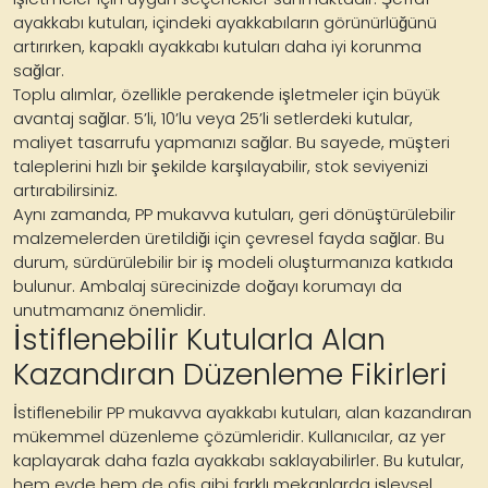
ayakkabı kutuları, içindeki ayakkabıların görünürlüğünü
artırırken, kapaklı ayakkabı kutuları daha iyi korunma
sağlar.
Toplu alımlar, özellikle perakende işletmeler için büyük
avantaj sağlar. 5’li, 10’lu veya 25’li setlerdeki kutular,
maliyet tasarrufu yapmanızı sağlar. Bu sayede, müşteri
taleplerini hızlı bir şekilde karşılayabilir, stok seviyenizi
artırabilirsiniz.
Aynı zamanda, PP mukavva kutuları, geri dönüştürülebilir
malzemelerden üretildiği için çevresel fayda sağlar. Bu
durum, sürdürülebilir bir iş modeli oluşturmanıza katkıda
bulunur. Ambalaj sürecinizde doğayı korumayı da
unutmamanız önemlidir.
İstiflenebilir Kutularla Alan
Kazandıran Düzenleme Fikirleri
İstiflenebilir PP mukavva ayakkabı kutuları, alan kazandıran
mükemmel düzenleme çözümleridir. Kullanıcılar, az yer
kaplayarak daha fazla ayakkabı saklayabilirler. Bu kutular,
hem evde hem de ofis gibi farklı mekanlarda işlevsel