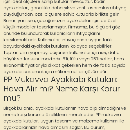
için ideal ölçülere sahip kutular mevcuttur. Kadın
ayakkabıları, genellikle daha şık ve zarif tasarımlara ihtiyaç
duyduğundan, özel ölçülere sahip kutularla birlikte gelir.
Bunun yanı sıra, çocuğunuzun ayakkabıları için de özel
küçük modeller tasarlanmıştır. Firmamız, bu ölçüleri göz
önünde bulundurarak kullanıcıların ihtiyaçlarını
karşılamaktadır. Kullanıcılar, ihtiyaçlarına uygun farklı
boyutlardaki ayakkabı kutularını kolayca seçebilirler.
Toptan alım yapmayı düşünen kullanıcılar için ise, daha
büyük setler sunulmaktadır. 5’li, 10’lu veya 25’li setler, hem
ekonomik fiyatlarıyla dikkat çekerken hem de fazla sayıda
ayakkabı saklamak için mükemmel bir çözümdür.
PP Mukavva Ayakkabı Kutuları:
Hava Alır mı? Neme Karşı Korur
mu?
Birçok kullanıcı, ayakkabı kutularının hava alıp almadığını ve
neme karşı koruma özelliklerini merak eder. PP mukavva
ayakkabı kutuları, uygun tasarım ve malzeme kullanımı ile
ayakkabılarınızın hava almasını sağlar. Bu durum,