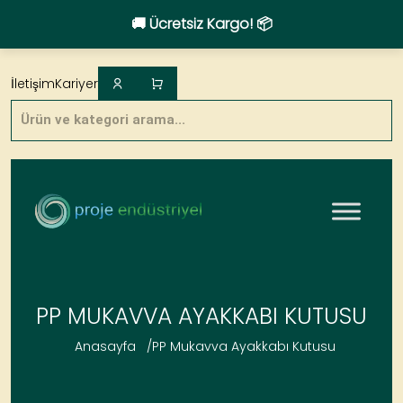
🚚 Ücretsiz Kargo! 📦
Skip
to
İletişim
Kariyer
content
Products
search
PP MUKAVVA AYAKKABI KUTUSU
Anasayfa
/
PP Mukavva Ayakkabı Kutusu