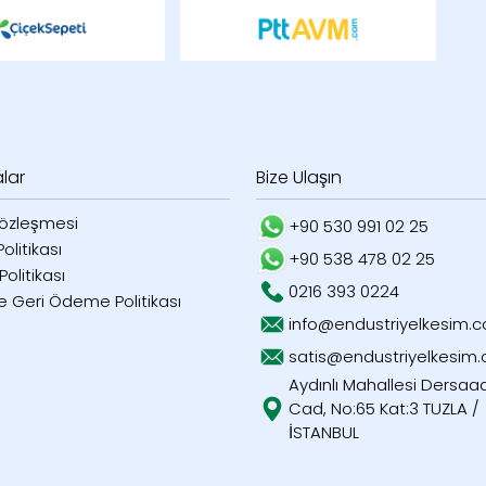
alar
Bize Ulaşın
özleşmesi
+90 530 991 02 25
 Politikası
+90 538 478 02 25
olitikası
0216 393 0224
e Geri Ödeme Politikası
info@endustriyelkesim.
satis@endustriyelkesim
Aydınlı Mahallesi Dersaa
Cad, No:65 Kat:3 TUZLA /
İSTANBUL