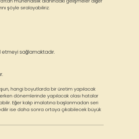
araftan mühendislik alanındaki gelişmeler diğer
ı şöyle sıralayabiliriz:
l etmeyi sağlamaktadır.
r.
şun, hangi boyutlarda bir üretim yapılacak
n erken dönemlerinde yapılacak olası hatalar
abilir. Eğer kalıp imalatına başlanmadan seri
edilir ise daha sonra ortaya çıkabilecek büyük