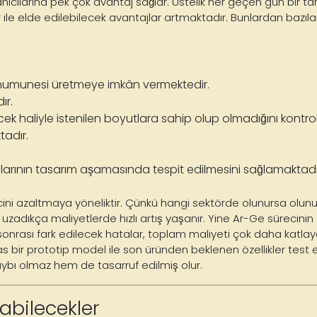
anıcılarına pek çok avantaj sağlar. Üstelik her geçen gün bir t
 ile elde edilebilecek avantajlar artmaktadır. Bunlardan bazıların
 numunesi üretmeye imkân vermektedir.
ır.
k haliyle istenilen boyutlara sahip olup olmadığını kontro
tadır.
unlarının tasarım aşamasında tespit edilmesini sağlamaktadı
ini azaltmaya yöneliktir. Çünkü hangi sektörde olunursa olunu
uzadıkça maliyetlerde hızlı artış yaşanır. Yine Ar-Ge sürecini
 sonrası fark edilecek hatalar, toplam maliyeti çok daha katlay
 bir prototip model ile son üründen beklenen özellikler test 
ybı olmaz hem de tasarruf edilmiş olur.
abilecekler