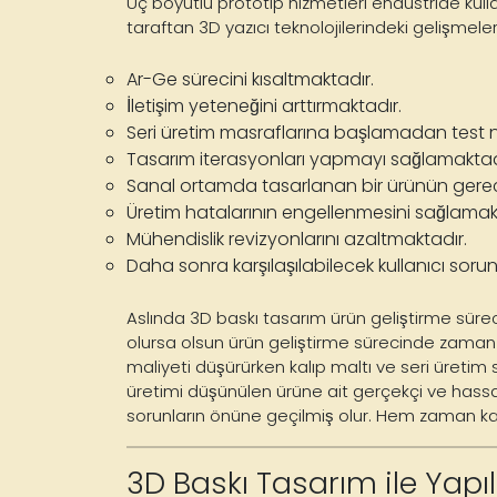
Üç boyutlu prototip hizmetleri endüstride
kull
taraftan 3D yazıcı teknolojilerindeki gelişmeler
Ar-Ge sürecini kısaltmaktadır.
İletişim yeteneğini arttırmaktadır.
Seri üretim masraflarına başlamadan test
Tasarım iterasyonları yapmayı sağlamaktad
Sanal ortamda tasarlanan bir ürünün gerece
Üretim hatalarının engellenmesini sağlamak
Mühendislik revizyonlarını azaltmaktadır.
Daha sonra karşılaşılabilecek kullanıcı sor
Aslında
3D baskı tasarım ürün geliştirme
sürec
olursa olsun ürün geliştirme sürecinde zaman 
maliyeti düşürürken kalıp maltı ve seri üretim
üretimi düşünülen ürüne ait gerçekçi ve hassas
sorunların önüne geçilmiş olur. Hem zaman ka
3D Baskı Tasarım ile Yapıl