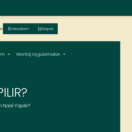
Hesabım
Sepet
er
sim
Montaj Uygulamaları
ILIR?
 Nasıl Yapılır?