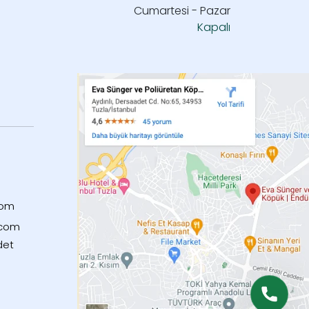
Cumartesi - Pazar
Kapalı
com
.com
det