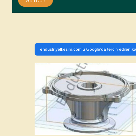
Geri Dön
endustriyelkesim.com'u Google'da tercih edilen ka