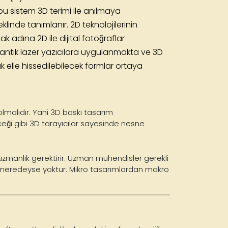
n bu sistem 3D terimi ile anılmaya
klinde tanımlanır. 2D teknolojilerinin
ak adına 2D ile dijital fotoğraflar
r mantık lazer yazıcılara uygulanmakta ve 3D
ak elle hissedilebilecek formlar ortaya
lmalıdır. Yani
3D baskı tasarım
eği gibi 3D tarayıcılar sayesinde nesne
 uzmanlık gerektirir. Uzman mühendisler gerekli
ı ise neredeyse yoktur. Mikro tasarımlardan makro