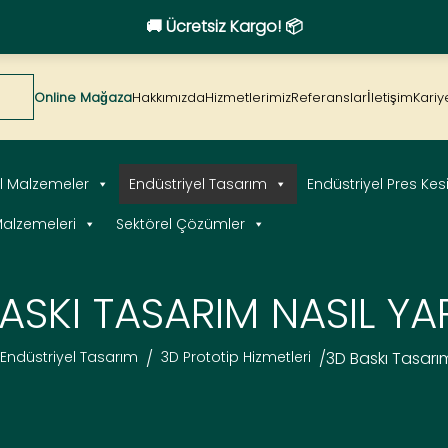
🚚 Ücretsiz Kargo! 📦
Online Mağaza
Hakkımızda
Hizmetlerimiz
Referanslar
İletişim
Kariy
el Malzemeler
Endüstriyel Tasarım
Endüstriyel Pres Ke
alzemeleri
Sektörel Çözümler
ASKI TASARIM NASIL YAP
Endüstriyel Tasarım
/
3D Prototip Hizmetleri
/
3D Baskı Tasarım