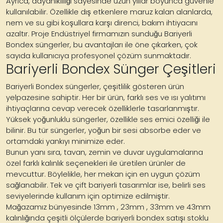
Ayrıca, dayanıklılığı sayesinde uzun yıllar boyunca güvenle
kullanılabilir. Özellikle dış etkenlere maruz kalan alanlarda,
nem ve su gibi koşullara karşı direnci, bakım ihtiyacını
azaltır. Proje Endüstriyel firmamızın sunduğu Bariyerli
Bondex süngerler, bu avantajları ile öne çıkarken, çok
sayıda kullanıcıya profesyonel çözüm sunmaktadır.
Bariyerli Bondex Sünger Çeşitleri
Bariyerli Bondex süngerler, çeşitlilik gösteren ürün
yelpazesine sahiptir. Her bir ürün, farklı ses ve ısı yalıtımı
ihtiyaçlarına cevap verecek özelliklerle tasarlanmıştır.
Yüksek yoğunluklu süngerler, özellikle ses emici özelliği ile
bilinir. Bu tür süngerler, yoğun bir sesi absorbe eder ve
ortamdaki yankıyı minimize eder.
Bunun yanı sıra, tavan, zemin ve duvar uygulamalarına
özel farklı kalınlık seçenekleri ile üretilen ürünler de
mevcuttur. Böylelikle, her mekan için en uygun çözüm
sağlanabilir. Tek ve çift bariyerli tasarımlar ise, belirli ses
seviyelerinde kullanım için optimize edilmiştir.
Mağazamız bünyesinde 13mm , 23mm , 33mm ve 43mm
kalınlığında çeşitli ölçülerde bariyerli bondex satışı stoklu