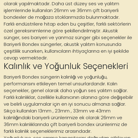
olarak yapılmaktadır. Daha üst düzey ses ve yalıtım
işlemlerinde kullanılan 26mm ve 36mm çift bariyerli
bondexler de mağaza stoklarımızda bulunmaktadır.
Farklı endüstrilere hitap eden bu çeşitler, farklı sektörlerin
özel gereksinimlerine göre şekillendirilmiştir. Akustik
sünger, ses bariyeri ve yanmaz sünger gibi seçenekler ile
Bariyerli Bondex süngerler, akustik yalıtım konusunda
çeşitlilik sunarken, kullanıcıların ihtiyaçlarına en iyi şekilde
cevap vermektedir.
Kalınlık ve Yoğunluk Seçenekleri
Bariyerli Bondex süngerin kalınlığı ve yoğunluğu,
performansını etkileyen temel unsurlardandır. Kalın
seçenekler, genel olarak daha yoğun ses yalıtım sağlar.
Farklı kalınlıklar, özellikle kullanıcının alanına göre değişebilir
ve belirli uygulamalar için en iyi sonucu almanızı sağlar.
Sıkça kullanılan 13mm , 23mm , 33mm ve 43mm
kalınlığındaki bariyerli ürünlerimize ek olarak 26mm ve
36mm kalınlıklarında çift bariyerli bondex ürünlerimiz de
farklı kalınlık seçeneklerimiz arasındadır.
Yoğunluk ise, ses emme kapasitesini doğrudan etkileyen