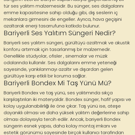
tür ses yalıtım malzemesidir. Bu sünger, ses dalgalarını
emme kapasitesine sahip olduğu gibi, dış seslerin iç
mekanlara girmesini de engeller. Ayrıca, hava geçişini
azaltarak enerji tasarrufuna katkıda bulunur.
Bariyerli Ses Yalıtım Süngeri Nedir?
Bariyerli ses yalıtım süngeri, gürültüyü azaltmak ve akustik
konforu artırmak için tasarlanmış bir malzemedir.
Genellikle stüdyolar, ofisler , sinemalar ve müzik
odalarında kullanılır. Ses dalgalarını emme yeteneği
sayesinde, yankılanmayı azaltır ve dışardan gelen
gürültüye karşı etkili bir koruma sağlar.
Bariyerli Bondex Mi Taş Yünü Mü?
Bariyerli Bondex ve taş yünü, ses yalıtımında sıkça
karşılaştırılan iki materyaldir. Bondex sünger, hafif yapısı ve
kolay uygulanabilirliği ile öne çıkar. Taş yünü ise, ateşe
dayanıklı olması ve daha yüksek yalıtım değerlerine sahip
olması dolayısıyla tercih edilir. Ancak, bariyerli Bondex
süngerin esnek yapısı, daha kolay montaj imkanı ve
estetik görünümü sayesinde birçok kullanıcı tarafından