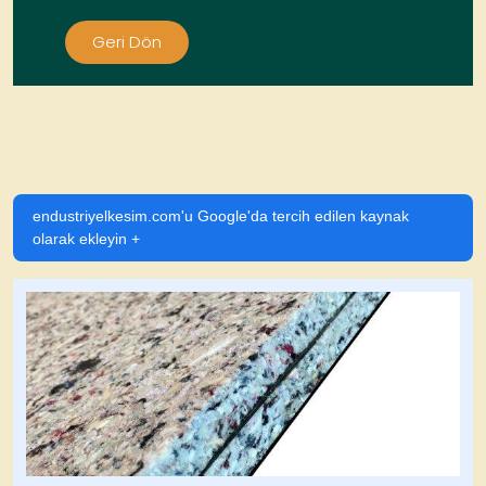
Geri Dön
endustriyelkesim.com'u Google'da tercih edilen kaynak
olarak ekleyin +