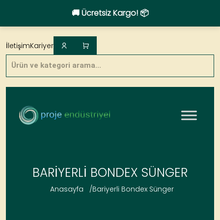
🚚 Ücretsiz Kargo! 📦
Skip
to
İletişim
Kariyer
content
Products
search
BARIYERLI BONDEX SÜNGER
Anasayfa
/
Bariyerli Bondex Sünger