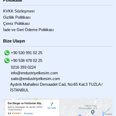
Politikalar
KVKK Sözleşmesi
Gizlilik Politikası
Çerez Politikası
İade ve Geri Ödeme Politikası
Bize Ulaşın
+90 530 991 02 25
+90 538 478 02 25
0216 393 0224
info@endustriyelkesim.com
satis@endustriyelkesim.com
Aydınlı Mahallesi Dersaadet Cad, No:65 Kat:3 TUZLA /
İSTANBUL