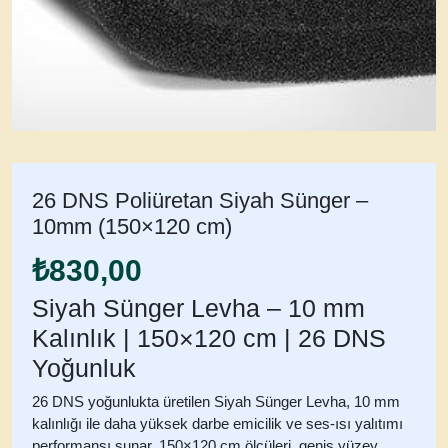
26 DNS Poliüretan Siyah Sünger –
10mm (150×120 cm)
₺
830,00
Siyah Sünger Levha – 10 mm
Kalınlık | 150×120 cm | 26 DNS
Yoğunluk
26 DNS yoğunlukta üretilen Siyah Sünger Levha
,
10 mm
kalınlığı
ile daha yüksek darbe emicilik ve ses-ısı yalıtımı
performansı sunar.
150×120 cm ölçüleri
, geniş yüzey