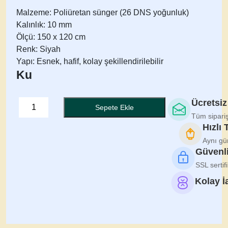
Malzeme:
Poliüretan sünger (26 DNS yoğunluk)
Kalınlık:
10 mm
Ölçü:
150 x 120 cm
Renk:
Siyah
Yapı:
Esnek, hafif, kolay şekillendirilebilir
Ku
Ücretsi
26
Sepete Ekle
DNS
Tüm sipari
Hızlı 
Poliüretan
Siyah
Aynı gü
Güvenli
Sünger
–
SSL sertif
10mm
Kolay İ
(150x120
cm)
adet