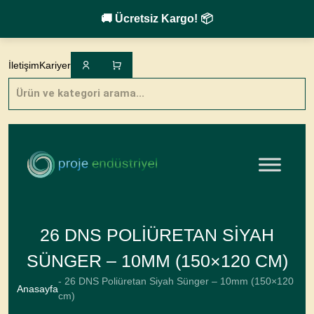
🚚 Ücretsiz Kargo! 📦
Skip
to
İletişim
Kariyer
content
Products
search
26 DNS POLIÜRETAN SIYAH
SÜNGER – 10MM (150×120 CM)
- 26 DNS Poliüretan Siyah Sünger – 10mm (150×120
Anasayfa
cm)