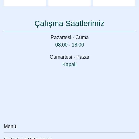
Köpük Boru Kılıfı Gri 16 mm İç Çap – 10 mm Et Kalınlığı
Isı Yalıtım – 2 Metre
Çalışma Saatlerimiz
₺
200,00
(KDV Hariç)
Pazartesi - Cuma
08.00 - 18.00
Cumartesi - Pazar
Kapalı
Menü