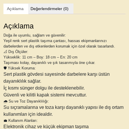
Açıklama
Değerlendirmeler (0)
Açıklama
Doğa ile uyumlu, sağlam ve güvenilir:
Yeşil renk sert plastik taşıma çantası
, hassas ekipmanlarınızı
darbelerden ve dış etkenlerden korumak için özel olarak tasarlandı.
📐
Dış Ölçüler:
Yükseklik: 11 cm – Boy: 18 cm – En: 20 cm
Taşıması kolay, dayanıklı ve şık tasarımıyla öne çıkar.
🛡️
Yüksek Koruma:
Sert plastik gövdesi sayesinde darbelere karşı üstün
dayanıklılık sağlar.
İç kısmı sünger dolgu ile desteklenebilir.
Güvenli ve kilitli kapak sistemi mevcuttur.
🌧️
Su ve Toz Dayanıklılığı:
Su sıçramalarına ve toza karşı dayanıklı yapısı ile dış ortam
kullanımları için idealdir.
💼
Kullanım Alanları:
Elektronik cihaz ve küçük ekipman taşıma