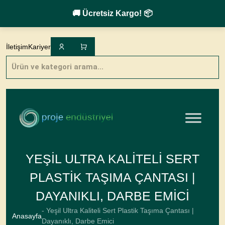
🚚 Ücretsiz Kargo! 📦
Skip
to
İletişim
Kariyer
content
Products
search
YEŞIL ULTRA KALITELI SERT
PLASTIK TAŞIMA ÇANTASI |
DAYANIKLI, DARBE EMICI
- Yeşil Ultra Kaliteli Sert Plastik Taşıma Çantası |
Anasayfa
Dayanıklı, Darbe Emici