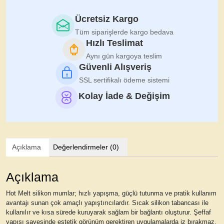
Melt
Yapıştırıcı
Ücretsiz Kargo
Silikon
Tüm siparişlerde kargo bedava
Mum
Hızlı Teslimat
Güçlü
Aynı gün kargoya teslim
Yapıştırma
Güvenli Alışveriş
–
SSL sertifikalı ödeme sistemi
10'lu
Kolay İade & Değişim
Paket
(Şeffaf)
adet
Açıklama
Değerlendirmeler (0)
Açıklama
Hot Melt silikon mumlar; hızlı yapışma, güçlü tutunma ve pratik kullanım
avantajı sunan çok amaçlı yapıştırıcılardır. Sıcak silikon tabancası ile
kullanılır ve kısa sürede kuruyarak sağlam bir bağlantı oluşturur. Şeffaf
yapısı sayesinde estetik görünüm gerektiren uygulamalarda iz bırakmaz.