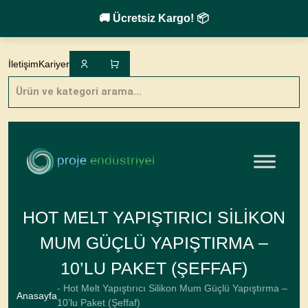
🚚 Ücretsiz Kargo! 📦
Skip
to
İletişim
Kariyer
content
Products
search
HOT MELT YAPIŞTIRICI SILIKON
MUM GÜÇLÜ YAPIŞTIRMA –
10’LU PAKET (ŞEFFAF)
- Hot Melt Yapıştırıcı Silikon Mum Güçlü Yapıştırma –
Anasayfa
10’lu Paket (Şeffaf)