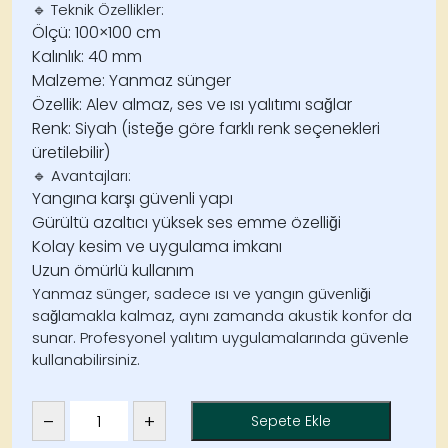
🔹
Teknik Özellikler:
Ölçü: 100×100 cm
Kalınlık: 40 mm
Malzeme: Yanmaz sünger
Özellik: Alev almaz, ses ve ısı yalıtımı sağlar
Renk: Siyah (isteğe göre farklı renk seçenekleri
üretilebilir)
🔹
Avantajları:
Yangına karşı güvenli yapı
Gürültü azaltıcı yüksek ses emme özelliği
Kolay kesim ve uygulama imkanı
Uzun ömürlü kullanım
Yanmaz sünger, sadece
ısı ve yangın güvenliği
sağlamakla kalmaz, aynı zamanda
akustik konfor
da
sunar. Profesyonel yalıtım uygulamalarında güvenle
kullanabilirsiniz.
–
+
Sepete Ekle
Yanmaz