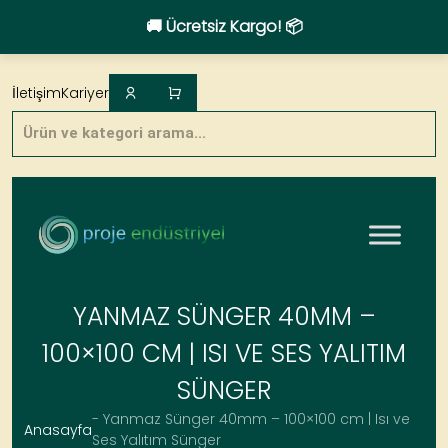
🚚 Ücretsiz Kargo! 📦
Skip
to
İletişim
Kariyer
content
Products
search
YANMAZ SÜNGER 40MM –
100×100 CM | ISI VE SES YALITIM
SÜNGER
- Yanmaz Sünger 40mm – 100×100 cm | Isı ve
Anasayfa
Ses Yalıtım Sünger