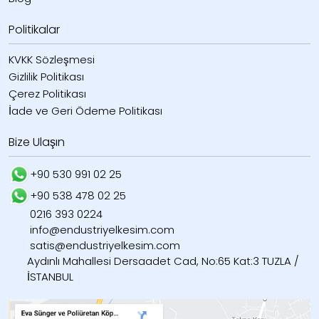
Politikalar
KVKK Sözleşmesi
Gizlilik Politikası
Çerez Politikası
İade ve Geri Ödeme Politikası
Bize Ulaşın
+90 530 991 02 25
+90 538 478 02 25
0216 393 0224
info@endustriyelkesim.com
satis@endustriyelkesim.com
Aydınlı Mahallesi Dersaadet Cad, No:65 Kat:3 TUZLA /
İSTANBUL