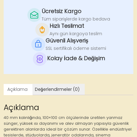
Sünger
40mm
Ücretsiz Kargo
–
Tüm siparişlerde kargo bedava
100x100
Hızlı Teslimat
cm
Aynı gün kargoya teslim
|
Güvenli Alışveriş
Isı
SSL sertifikalı ödeme sistemi
ve
Kolay İade & Değişim
Ses
Yalıtım
Sünger
adet
Açıklama
Değerlendirmeler (0)
Açıklama
40 mm kalınlığında, 100×100 cm ölçülerinde üretilen
yanmaz
sünger
, yüksek ısı dayanımı ve alev almayan yapısıyla güvenlik
gerektiren alanlarda ideal bir çözüm sunar. Özellikle endüstriyel
tesislerde, stüdyolarda, jeneratör odalarında, sinema