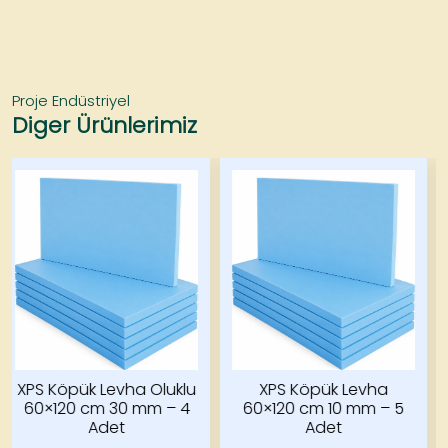
Proje Endüstriyel
Diger Ürünlerimiz
k Levha Oluklu
XPS Köpük Levha
XPS Kö
cm 30 mm – 4
60×120 cm 10 mm – 5
60×120 c
Adet
Adet
A