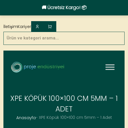
🚚 Ücretsiz Kargo! 📦
Skip
to
İletişim
Kariyer
content
Products
search
XPE KÖPÜK 100×100 CM 5MM – 1
ADET
- XPE Köpük 100×100 cm 5mm – 1 Adet
Anasayfa