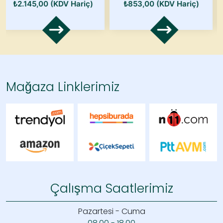
00
(KDV Hariç)
₺
853,00
(KDV Hariç)
₺
1.246,00
Mağaza Linklerimiz
Çalışma Saatlerimiz
Pazartesi - Cuma