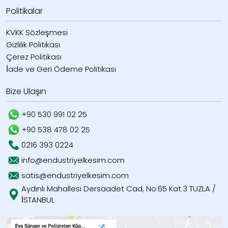
Politikalar
KVKK Sözleşmesi
Gizlilik Politikası
Çerez Politikası
İade ve Geri Ödeme Politikası
Bize Ulaşın
+90 530 991 02 25
+90 538 478 02 25
0216 393 0224
info@endustriyelkesim.com
satis@endustriyelkesim.com
Aydınlı Mahallesi Dersaadet Cad, No:65 Kat:3 TUZLA /
İSTANBUL