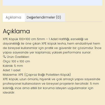
Açıklama
Değerlendirmeler (0)
Açıklama
XPE Köpük 100×100 cm 5mm – 1 Adet Hafifliği, esnekliği ve
dayanıklılığı ile öne çıkan XPE köpük levha, hem endüstriyel hem
de bireysel kullanımlar için pratik ve güvenilir bir çözümdür. İnce
yapısı sayesinde yer kaplamaz, yüksek performans sunar.
🔍 Ürün Özellikleri
Ölçü: 100 x 100 cm
Kalınlık: 5 mm
Adet: 1 adet
Malzeme: XPE (Çapraz Bağlı Polietilen Köpük)
XPE köpük; uzun ömürlü, hijyenik ve çok amaçlı yapısı sayesinde
profesyonel kullanıcıların ve bireysel projelerin tercihidir. 5 mm
kalınlığı, ince ama etkili bir koruma isteyen uygulamalar için
idealdir.