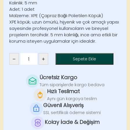
Kalınlık: 5 mm
Adet: 1 adet
Malzeme: XPE (Çapraz Bağlı Polietilen Köpük)
XPE köpük; uzun ömürlü, hijyenik ve çok amaçlı yapısı
sayesinde profesyonel kullanıcıların ve bireysel
projelerin tercihidir. 5 mm kalınlığı, ince ama etkili bir
koruma isteyen uygulamalar için idealdir.
–
+
Sepete Ekle
XPE
Köpük
100x100
Ücretsiz Kargo
cm
Tüm siparişlerde kargo bedava
5mm
Hızlı Teslimat
-
Aynı gün kargoya teslim
1
Güvenli Alışveriş
Adet
SSL sertifikalı ödeme sistemi
adet
Kolay İade & Değişim