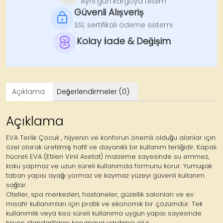
Aynı gün kargoya teslim
Misafir
Güvenli Alışveriş
Kullanımı
SSL sertifikalı ödeme sistemi
adet
Kolay İade & Değişim
Açıklama
Değerlendirmeler (0)
Açıklama
EVA Terlik Çocuk , hijyenin ve konforun önemli olduğu alanlar için
özel olarak üretilmiş hafif ve dayanıklı bir kullanım terliğidir. Kapalı
hücreli EVA (Etilen Vinil Asetat) malzeme sayesinde su emmez,
koku yapmaz ve uzun süreli kullanımda formunu korur. Yumuşak
taban yapısı ayağı yormaz ve kaymaz yüzeyi güvenli kullanım
sağlar.
Oteller, spa merkezleri, hastaneler, güzellik salonları ve ev
misafir kullanımları için pratik ve ekonomik bir çözümdür. Tek
kullanımlık veya kısa süreli kullanıma uygun yapısı sayesinde
hijyen standartlarını korumaya yardımcı olur.