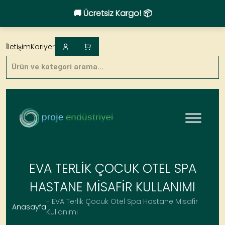
🚚 Ücretsiz Kargo! 📦
Skip
to
İletişim
Kariyer
content
Products
search
EVA TERLIK ÇOCUK OTEL SPA
HASTANE MISAFIR KULLANIMI
- EVA Terlik Çocuk Otel Spa Hastane Misafir
Anasayfa
Kullanımı