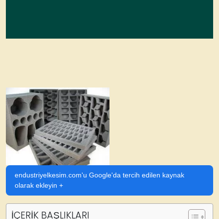
endustriyelkesim.com'u Google'da tercih edilen kaynak
olarak ekleyin +
İÇERİK BAŞLIKLARI