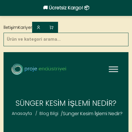
🚚 Ücretsiz Kargo! 📦
Skip
to
İletişim
Kariyer
content
Products
search
SÜNGER KESIM İŞLEMI NEDIR?
/
Sünger Kesim İşlemi Nedir?
Anasayfa
/
Blog Bilgi