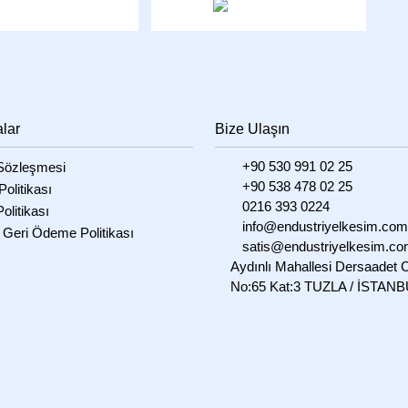
alar
Bize Ulaşın
+90 530 991 02 25
özleşmesi
+90 538 478 02 25
 Politikası
0216 393 0224
olitikası
info@endustriyelkesim.com
 Geri Ödeme Politikası
satis@endustriyelkesim.c
Aydınlı Mahallesi Dersaadet 
No:65 Kat:3 TUZLA / İSTAN