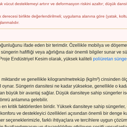
ak vücut desteklemeyi artırır ve deformasyon riskini azaltır; düşük dansi
derecesi birlikte değerlendirilmeli; uygulama alanına göre (yatak, koltu
ğlanmalıdır.
unluğunu ifade eden bir terimdir. Özellikle mobilya ve döşeme s
r süngerin hafifliği veya ağırlığına dair önemli bilgiler sunar ve 
 Proje Endüstriyel Kesim olarak, yüksek kaliteli
poliüretan sünge
miktarıdır ve genellikle kilogram/metreküp (kg/m³) cinsinden ölç
l oynar. Süngerin dansitesi ne kadar yüksekse, genellikle o kad
 büyük bir avantaj sağlar. Düşük dansiteye sahip süngerler ise,
ömrü anlamına gelebilir.
 en kritik faktörlerden biridir. Yüksek dansiteye sahip süngerle
n konforu ve destekleyici özellikleri açısından önemli bir denge
 seçeneklerimizle, farklı ihtiyaçlara ve tercihlere uygun çözü
fiyatlandırmasını ve dayanıklılığını etkileyen çeşitli unsurlarda