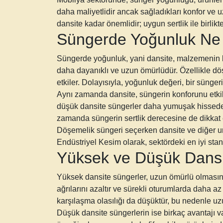
daha maliyetlidir ancak sağladıkları konfor ve 
dansite kadar önemlidir; uygun sertlik ile birlikt
Süngerde Yoğunluk Ne 
Süngerde yoğunluk, yani dansite, malzemenin kal
daha dayanıklı ve uzun ömürlüdür. Özellikle dö
etkiler. Dolayısıyla, yoğunluk değeri, bir süngerin
Aynı zamanda dansite, süngerin konforunu etkil
düşük dansite süngerler daha yumuşak hissedebi
zamanda süngerin sertlik derecesine de dikkat
Döşemelik süngeri seçerken dansite ve diğer u
Endüstriyel Kesim olarak, sektördeki en iyi stand
Yüksek ve Düşük Dansit
Yüksek dansite süngerler, uzun ömürlü olmasının 
ağrılarını azaltır ve sürekli oturumlarda daha a
karşılaşma olasılığı da düşüktür, bu nedenle uzu
Düşük dansite süngerlerin ise birkaç avantajı va