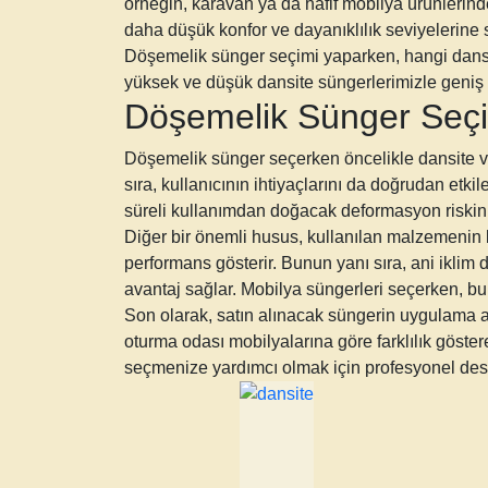
örneğin, karavan ya da hafif mobilya ürünlerind
daha düşük konfor ve dayanıklılık seviyelerine s
Döşemelik sünger seçimi yaparken, hangi dansit
yüksek ve düşük dansite süngerlerimizle geniş bi
Döşemelik Sünger Seçi
Döşemelik sünger seçerken öncelikle dansite ve s
sıra, kullanıcının ihtiyaçlarını da doğrudan etk
süreli kullanımdan doğacak deformasyon riskini
Diğer bir önemli husus, kullanılan malzemenin k
performans gösterir. Bunun yanı sıra, ani iklim
avantaj sağlar. Mobilya süngerleri seçerken, bu öz
Son olarak, satın alınacak süngerin uygulama al
oturma odası mobilyalarına göre farklılık göste
seçmenize yardımcı olmak için profesyonel des