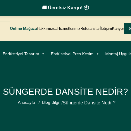
🚚 Ücretsiz Kargo! 📦
Online Mağaza
Hakkımızda
Hizmetlerimiz
Referanslar
İletişim
Kariyer
Endüstriyel Tasarım
Endüstriyel Pres Kesim
Montaj Uygul
SÜNGERDE DANSITE NEDIR?
Anasayfa
/
Blog Bilgi
/
Süngerde Dansite Nedir?