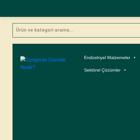
Skip
Products
to
search
content
Endüstriyel Malzemeler
Sektörel Çözümler