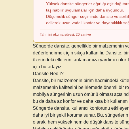
Yüksek dansite süngerler ağırlığı eşit dağıtar
taşınabilir uygulamalar için daha uygundur.
Döşemelik sünger seçiminde dansite ve sertlik 
edilerek uzun vadeli konfor ve dayanıklılık sa
Tahmini okuma süresi: 20 saniye
Süngerde dansite, genellikle bir malzemenin yoğ
değerlendirmek için sıkça kullanılır. Dansite, bi
üzerindeki etkilerini anlamamıza yardımcı olur.
için buradayız.
Dansite Nedir?
Dansite, bir malzemenin birim hacmindeki kütle 
malzemenin kalitesini belirlemede önemli bir ro
mobilya süngerinin uzun ömürlü olması açısından
bu da daha az konfor ve daha kısa bir kullanım 
Süngerde dansite, kullanıcı konforunu etkileyen
daha iyi bir şekil koruma sunar. Bu, süngerleri
olarak, hem yüksek hem de düşük dansite sünger
Mobilya sektöründe, sünger yoğunluğu, ürünlerin 