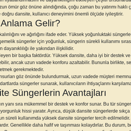
uzun ömür göz önüne alındığında, çoğu zaman bu yatırımı haklı çık
e doğru dansite, kullanıcı deneyimini önemli ölçüde iyileştirir.
Anlama Gelir?
ınlığını ve ağırlığını ifade eder. Yüksek yoğunluktaki süngerle
şemelik süngerler için yoğunluk, süngerin sürekli kullanımı sı
 dayanıklılığı ile yakından ilişkilidir.
eyen bir başka faktördür. Yüksek dansite, daha iyi bir destek 
lir, ancak uzun vadede konforu azaltabilir. Bununla birlikte, 
 etmek gerekmektedir.
nsurları göz önünde bulundurmak, uzun vadede müşteri memnuni
artlarda süngerler sunarak, kullanıcıların ihtiyaçlarını karşılama
e Süngerlerin Avantajları
yanı sıra mükemmel bir destek ve konfor sunar. Bu tür süngerler,
z yorgunluk hissi yaratır. Ayrıca, düşük dansite süngerlerde sıkç
n süreli kullanımda yüksek dansite süngerler tercih edilmelidir.
rdır. Genellikle daha hafif ve taşınması kolaydırlar. Bu durum, be