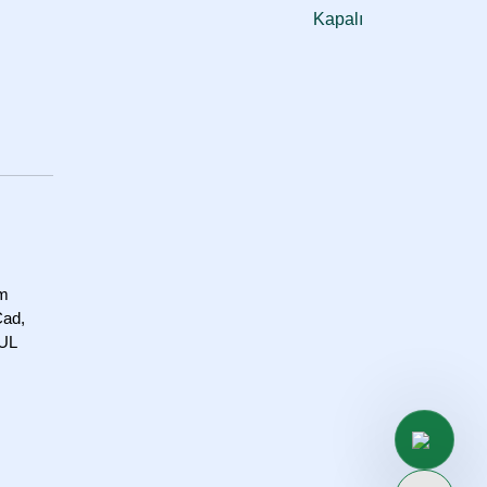
Kapalı
om
Cad,
BUL