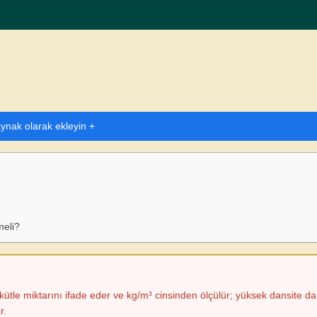
ynak olarak ekleyin +
meli?
ütle miktarını ifade eder ve kg/m³ cinsinden ölçülür; yüksek dansite da
r.