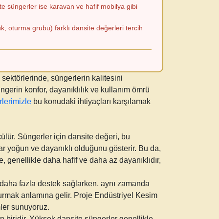
te süngerler ise karavan ve hafif mobilya gibi
k, oturma grubu) farklı dansite değerleri tercih
ektörlerinde, süngerlerin kalitesini
süngerin konfor, dayanıklılık ve kullanım ömrü
rlerimizle
bu konudaki ihtiyaçları karşılamak
ülür. Süngerler için dansite değeri, bu
ar yoğun ve dayanıklı olduğunu gösterir. Bu da,
 genellikle daha hafif ve daha az dayanıklıdır,
r, daha fazla destek sağlarken, aynı zamanda
 kurmak anlamına gelir. Proje Endüstriyel Kesim
mler sunuyoruz.
n biridir. Yüksek dansite süngerler genellikle