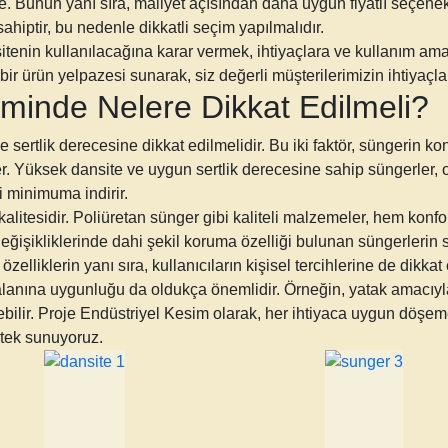
e. Bunun yanı sıra, maliyet açısından daha uygun fiyatlı seçenekl
ahiptir, bu nedenle dikkatli seçim yapılmalıdır.
enin kullanılacağına karar vermek, ihtiyaçlara ve kullanım amac
r ürün yelpazesi sunarak, siz değerli müşterilerimizin ihtiyaçlar
minde Nelere Dikkat Edilmeli?
ertlik derecesine dikkat edilmelidir. Bu iki faktör, süngerin kon
iler. Yüksek dansite ve uygun sertlik derecesine sahip süngerler
 minimuma indirir.
alitesidir. Poliüretan sünger gibi kaliteli malzemeler, hem konfo
 değişikliklerinde dahi şekil koruma özelliği bulunan süngerleri
elliklerin yanı sıra, kullanıcıların kişisel tercihlerine de dikkat 
anına uygunluğu da oldukça önemlidir. Örneğin, yatak amacıyla k
rebilir. Proje Endüstriyel Kesim olarak, her ihtiyaca uygun döşe
tek sunuyoruz.