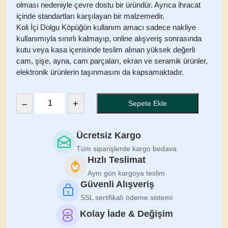
olması nedeniyle çevre dostu bir üründür. Ayrıca ihracat
içinde standartları karşılayan bir malzemedir.
Koli İçi Dolgu Köpüğün kullanım amacı sadece nakliye
kullanımıyla sınırlı kalmayıp, online alışveriş sonrasında
kutu veya kasa içerisinde teslim alınan yüksek değerli
cam, şişe, ayna, cam parçaları, ekran ve seramik ürünler,
elektronik ürünlerin taşınmasını da kapsamaktadır.
–
+
Sepete Ekle
Koli
İçi
Dolgu
Ücretsiz Kargo
Köpüğü
Tüm siparişlerde kargo bedava
–
Hızlı Teslimat
Siyah
Aynı gün kargoya teslim
Kare
Güvenli Alışveriş
–
SSL sertifikalı ödeme sistemi
1kg
Kolay İade & Değişim
adet