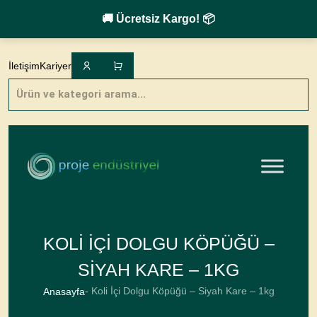
🚚 Ücretsiz Kargo! 📦
Skip
to
İletişim
Kariyer
content
Products
search
KOLI İÇI DOLGU KÖPÜĞÜ –
SIYAH KARE – 1KG
- Koli İçi Dolgu Köpüğü – Siyah Kare – 1kg
Anasayfa