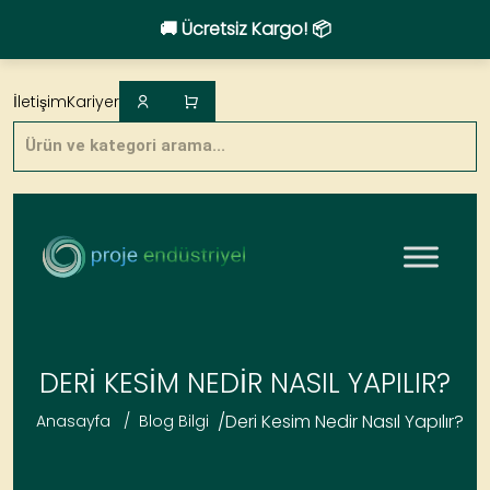
🚚 Ücretsiz Kargo! 📦
Skip
to
İletişim
Kariyer
content
Products
search
DERI KESIM NEDIR NASIL YAPILIR?
/
Deri Kesim Nedir Nasıl Yapılır?
Anasayfa
/
Blog Bilgi