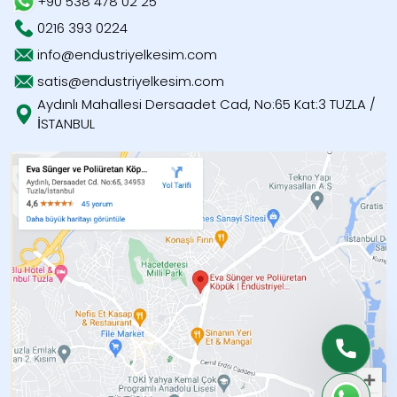
+90 538 478 02 25
0216 393 0224
info@endustriyelkesim.com
satis@endustriyelkesim.com
Aydınlı Mahallesi Dersaadet Cad, No:65 Kat:3 TUZLA /
İSTANBUL