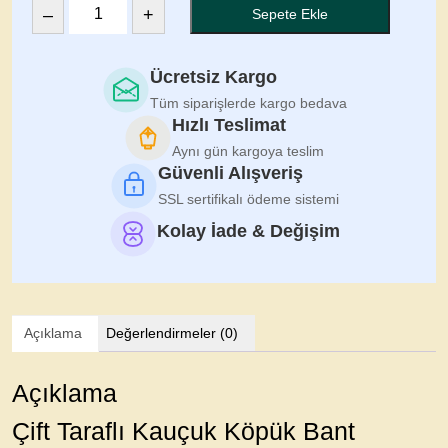
–
+
Sepete Ekle
Yapışkanlı
Kauçuk
Bant
Ücretsiz Kargo
50mm
Tüm siparişlerde kargo bedava
-
Hızlı Teslimat
15
Aynı gün kargoya teslim
Mt
Güvenli Alışveriş
adet
SSL sertifikalı ödeme sistemi
Kolay İade & Değişim
Açıklama
Değerlendirmeler (0)
Açıklama
Çift Taraflı Kauçuk Köpük Bant