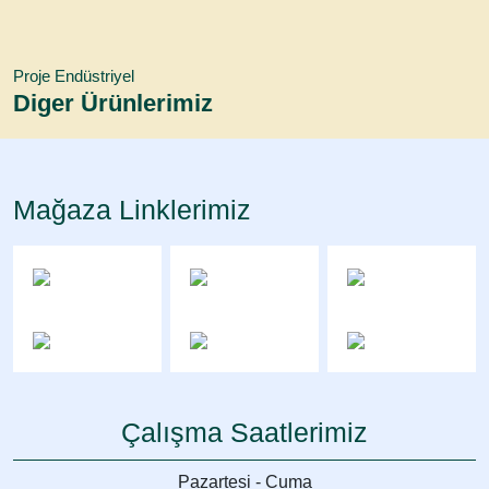
Proje Endüstriyel
Diger Ürünlerimiz
Mağaza Linklerimiz
Köpük Boru Kılıfı Gri 16 mm İç Çap – 10 mm Et Kalınlığı
Isı Yalıtım – 2 Metre
Çalışma Saatlerimiz
₺
200,00
(KDV Hariç)
Pazartesi - Cuma