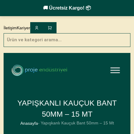
🚚 Ücretsiz Kargo! 📦
Skip
to
İletişim
Kariyer
content
Products
search
YAPIŞKANLI KAUÇUK BANT
50MM – 15 MT
- Yapışkanlı Kauçuk Bant 50mm – 15 Mt
Anasayfa