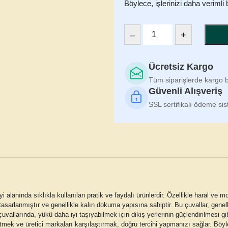
Böylece, işlerinizi daha verimli b
–
+
Moloz
Çuvalı
(Orta
Ücretsiz Kargo
Boy)
Tüm siparişlerde kargo
55x86
Güvenli Alışveriş
cm
SSL sertifikalı ödeme si
5'Li
Paket
adet
i alanında sıklıkla kullanılan pratik ve faydalı ürünlerdir. Özellikle
haral ve mo
tasarlanmıştır ve genellikle kalın dokuma yapısına sahiptir. Bu çuvallar, genel
uvallarında, yükü daha iyi taşıyabilmek için dikiş yerlerinin güçlendirilmesi g
k ve üretici markaları karşılaştırmak, doğru tercihi yapmanızı sağlar. Böylece,