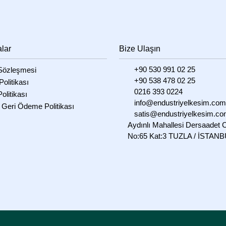
Kalınlığı Isı Yalıtım – 2 Metre
₺
200,00
(KDV Hariç)
alar
Bize Ulaşın
+90 530 991 02 25
özleşmesi
+90 538 478 02 25
 Politikası
0216 393 0224
olitikası
info@endustriyelkesim.com
 Geri Ödeme Politikası
satis@endustriyelkesim.c
Aydınlı Mahallesi Dersaadet 
No:65 Kat:3 TUZLA / İSTAN