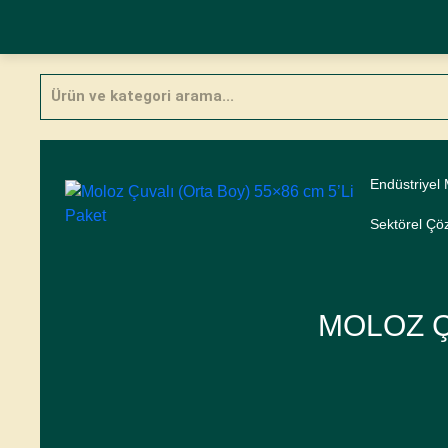
Skip
Products
to
search
content
Endüstriyel
Sektörel Çö
MOLOZ Ç