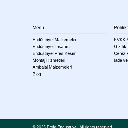
Köpük Boru Kılıfı Gri 16 mm İç Çap – 10 mm Et 
Menü
Politik
Endüstriyel Malzemeler
KVKK S
Endüstriyel Tasarım
Gizlilik
Endüstriyel Pres Kesim
Çerez P
Montaj Hizmetleri
İade ve
Ambalaj Malzemeleri
Blog
© 2026 Proje Endüstriyel.
All rights reserved.