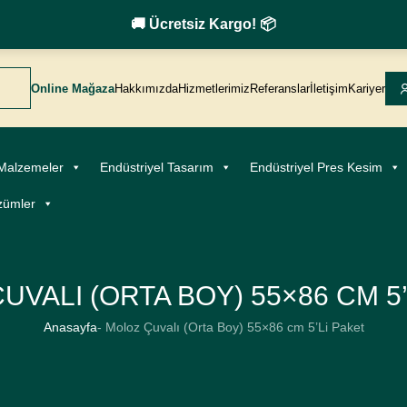
🚚 Ücretsiz Kargo! 📦
Online Mağaza
Hakkımızda
Hizmetlerimiz
Referanslar
İletişim
Kariyer
 Malzemeler
Endüstriyel Tasarım
Endüstriyel Pres Kesim
zümler
UVALI (ORTA BOY) 55×86 CM 5’
- Moloz Çuvalı (Orta Boy) 55×86 cm 5’Li Paket
Anasayfa